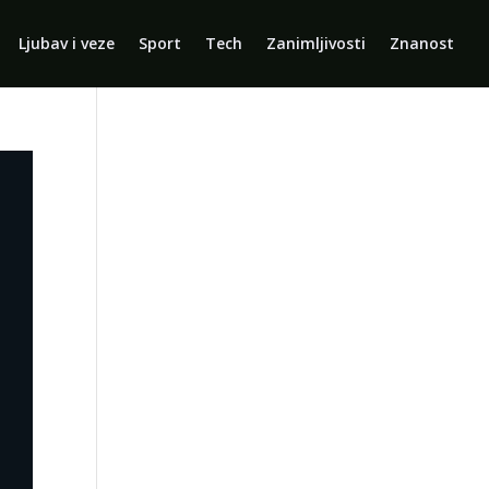
Ljubav i veze
Sport
Tech
Zanimljivosti
Znanost