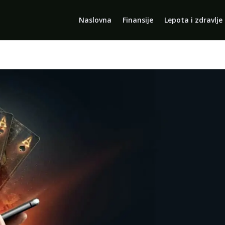
Naslovna
Finansije
Lepota i zdravlje