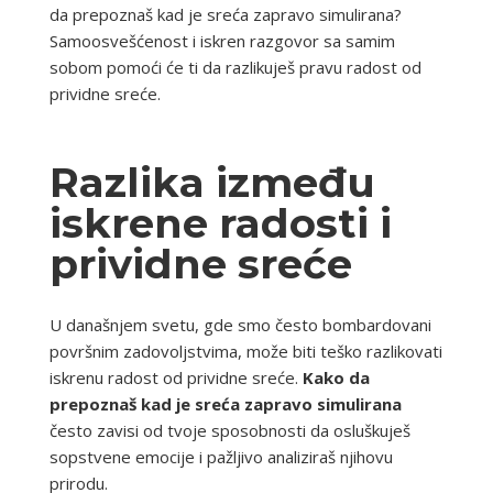
da prepoznaš kad je sreća zapravo simulirana?
Samoosvešćenost i iskren razgovor sa samim
sobom pomoći će ti da razlikuješ pravu radost od
prividne sreće.
Razlika između
iskrene radosti i
prividne sreće
U današnjem svetu, gde smo često bombardovani
površnim zadovoljstvima, može biti teško razlikovati
iskrenu radost od prividne sreće.
Kako da
prepoznaš kad je sreća zapravo simulirana
često zavisi od tvoje sposobnosti da osluškuješ
sopstvene emocije i pažljivo analiziraš njihovu
prirodu.