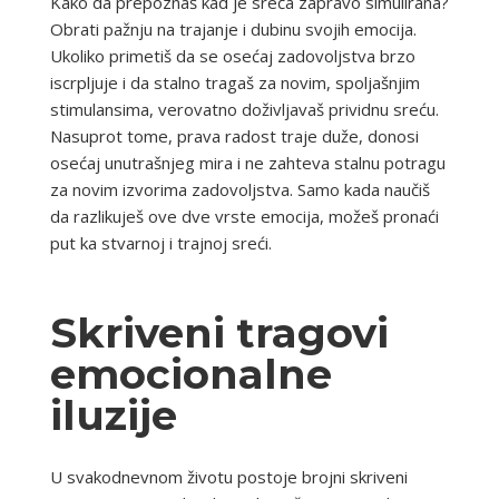
Kako da prepoznaš kad je sreća zapravo simulirana?
Obrati pažnju na trajanje i dubinu svojih emocija.
Ukoliko primetiš da se osećaj zadovoljstva brzo
iscrpljuje i da stalno tragaš za novim, spoljašnjim
stimulansima, verovatno doživljavaš prividnu sreću.
Nasuprot tome, prava radost traje duže, donosi
osećaj unutrašnjeg mira i ne zahteva stalnu potragu
za novim izvorima zadovoljstva. Samo kada naučiš
da razlikuješ ove dve vrste emocija, možeš pronaći
put ka stvarnoj i trajnoj sreći.
Skriveni tragovi
emocionalne
iluzije
U svakodnevnom životu postoje brojni skriveni