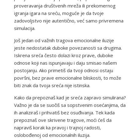
proveravanja društvenih mreža ili prekomernog
igranja igara na sreću, moguće je da tvoje
zadovoljstvo nije autentično, već samo privremena
simulacija.
Još jedan od važnih tragova emocionalne iluzije
jeste nedostatak duboke povezanosti sa drugima.
Iskrena sreća često dolazi kroz prave, duboke
odnose koji nas ispunjavaju i daju smisao našem
postojanju. Ako primetiš da tvoji odnosi ostaju
površni, bez prave emocionalne bliskosti, to može
biti znak da tvoja sreća nije istinska.
Kako da prepoznaš kad je sreća zapravo simulirana?
Važno je da se suočiš sa sopstvenim osećanjima, da
ih analiziraš i prihvatiš bez osuđivanja. Tek kada
prepoznaš ove skrivene tragove, moći ćeš da
napraviš korak ka pravoj i trajnoj radosti,
oslobođenoj od emocionalnih iluzija.