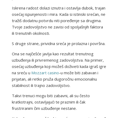
Iskrena radost dolazi iznutra i ostavlja dubok, trajan
osećaj ispunjenosti i mira. Kada si istinski srećan, ne
tražiš dodatnu potvrdu niti poređenje sa drugima.
Tvoje zadovoljstvo ne zavisi od spoljašnjih faktora
ili trenutnih okolnosti.
S druge strane, prividna sreća je prolazna i površna.
Ona se najčešće javlja kao rezultat trenutnog
uzbuđenja ili privremenog zadovoljstva. Na primer,
osećaj uzbuđenja koji možeš doživeti kada igraš igre
na sreću u
Mozzart casino
-u može biti zabavan i
prijatan, ali retko pruža dugoročnu emocionalnu
stabilnost ili trajno zadovoljstvo.
Takvi trenuci mogu biti zabavni, ali su često
kratkotrajni, ostavljajući te praznim ili čak
frustriranim čim uzbuđenje nestane.