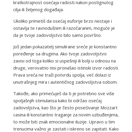
kratkotrajnost osećaja radosti nakon postignutog
cilja ili željenog događaja.
Ukoliko primetiš da osećaj euforije brzo nestaje i
ostavlja te ravnodušnim ili razočaranim, moguće je
da je tvoje zadovoljstvo bilo samo površno.
Još jedan pokazatelj simulirane sreće je konstantno
poređenje sa drugima. Ako tvoje zadovoljstvo
zavisi od toga koliko si uspešniji ili bolji u odnosu na
druge, verovatno nisi pronašao istinski izvor radosti.
Prava sreća ne traži potvrdu spolja, već dolazi iz
unutrašnjeg mira i autentičnog zadovoljstva sobom.
Takođe, ako primećuješ da ti je potrebno sve više
spoljašnjih stimulansa kako bi održao osećaj
zadovoljstva, kao što je često posećivanje Mozzart
casina ili konstantno traganje za novim uzbuđenjima,
to može biti znak emocionalne iluzije. Upravo u tim
trenucima važno je zastati i iskreno se zapitati: Kako