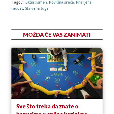
Tagovi:
Lažni osmeh
,
Površna sreća
,
Prisiljena
radost
,
Skrivena tuga
MOŽDA ĆE VAS ZANIMATI
Sve što treba da znate o