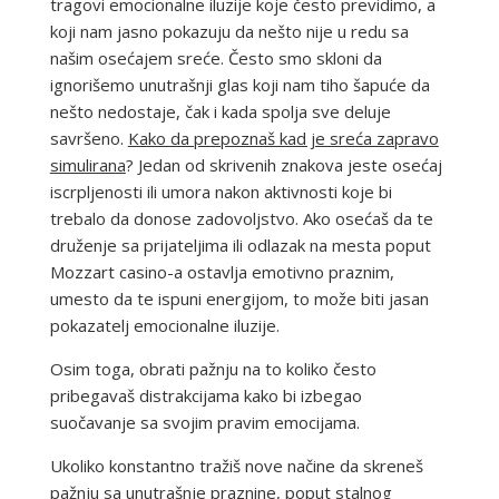
tragovi emocionalne iluzije koje često previdimo, a
koji nam jasno pokazuju da nešto nije u redu sa
našim osećajem sreće. Često smo skloni da
ignorišemo unutrašnji glas koji nam tiho šapuće da
nešto nedostaje, čak i kada spolja sve deluje
savršeno.
Kako da prepoznaš kad je sreća zapravo
simulirana
? Jedan od skrivenih znakova jeste osećaj
iscrpljenosti ili umora nakon aktivnosti koje bi
trebalo da donose zadovoljstvo. Ako osećaš da te
druženje sa prijateljima ili odlazak na mesta poput
Mozzart casino-a ostavlja emotivno praznim,
umesto da te ispuni energijom, to može biti jasan
pokazatelj emocionalne iluzije.
Osim toga, obrati pažnju na to koliko često
pribegavaš distrakcijama kako bi izbegao
suočavanje sa svojim pravim emocijama.
Ukoliko konstantno tražiš nove načine da skreneš
pažnju sa unutrašnje praznine, poput stalnog