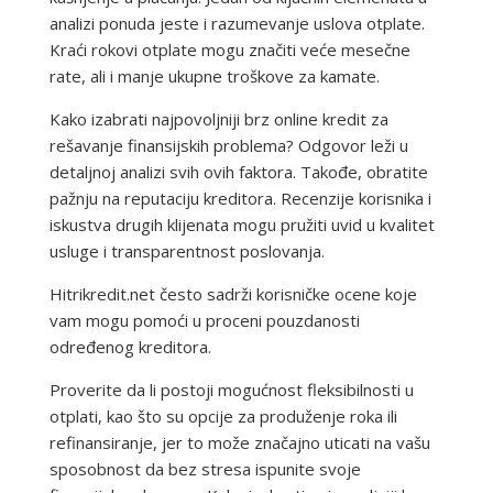
analizi ponuda jeste i razumevanje uslova otplate.
Kraći rokovi otplate mogu značiti veće mesečne
rate, ali i manje ukupne troškove za kamate.
Kako izabrati najpovoljniji brz online kredit za
rešavanje finansijskih problema? Odgovor leži u
detaljnoj analizi svih ovih faktora. Takođe, obratite
pažnju na reputaciju kreditora. Recenzije korisnika i
iskustva drugih klijenata mogu pružiti uvid u kvalitet
usluge i transparentnost poslovanja.
Hitrikredit.net često sadrži korisničke ocene koje
vam mogu pomoći u proceni pouzdanosti
određenog kreditora.
Proverite da li postoji mogućnost fleksibilnosti u
otplati, kao što su opcije za produženje roka ili
refinansiranje, jer to može značajno uticati na vašu
sposobnost da bez stresa ispunite svoje