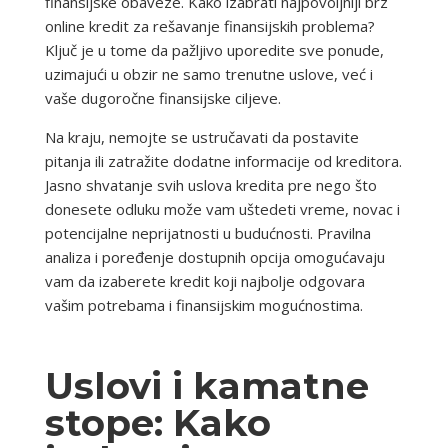
finansijske obaveze. Kako izabrati najpovoljniji brz
online kredit za rešavanje finansijskih problema?
Ključ je u tome da pažljivo uporedite sve ponude,
uzimajući u obzir ne samo trenutne uslove, već i
vaše dugoročne finansijske ciljeve.
Na kraju, nemojte se ustručavati da postavite
pitanja ili zatražite dodatne informacije od kreditora.
Jasno shvatanje svih uslova kredita pre nego što
donesete odluku može vam uštedeti vreme, novac i
potencijalne neprijatnosti u budućnosti. Pravilna
analiza i poređenje dostupnih opcija omogućavaju
vam da izaberete kredit koji najbolje odgovara
vašim potrebama i finansijskim mogućnostima.
Uslovi i kamatne
stope: Kako