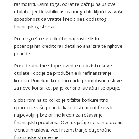
razmotriti. Osim toga, obratite pažnju na uslove
otplate, jer fleksibilni uslovi mogu biti ključni za vašu
sposobnost da vratite kredit bez dodatnog
finansijskog stresa.
Pre nego što se odlučite, napravite listu
potencijalnih kreditora i detaljno analizirajte njihove
ponude.
Pored kamatne stope, uzmite u obzir i rokove
otplate i opcije za produženje ili refinansiranje
kredita. Ponekad kreditori nude promotivne uslove
za nove korisnike, pa je korisno istražiti i te opcije.
S obzirom na to koliko je tržište konkurentno,
uporedite više ponuda kako biste identifikovali
najpovoljniji brz online kredit za rešavanje
finansijskih problema. Ovo uključuje ne samo ocenu
trenutnih uslova, već i razmatranje dugoročne
finansijske strategije.