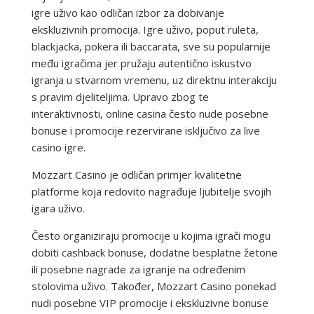
igre uživo kao odličan izbor za dobivanje
ekskluzivnih promocija. Igre uživo, poput ruleta,
blackjacka, pokera ili baccarata, sve su popularnije
među igračima jer pružaju autentično iskustvo
igranja u stvarnom vremenu, uz direktnu interakciju
s pravim djeliteljima. Upravo zbog te
interaktivnosti, online casina često nude posebne
bonuse i promocije rezervirane isključivo za live
casino igre.
Mozzart Casino je odličan primjer kvalitetne
platforme koja redovito nagrađuje ljubitelje svojih
igara uživo.
Često organiziraju promocije u kojima igrači mogu
dobiti cashback bonuse, dodatne besplatne žetone
ili posebne nagrade za igranje na određenim
stolovima uživo. Također, Mozzart Casino ponekad
nudi posebne VIP promocije i ekskluzivne bonuse