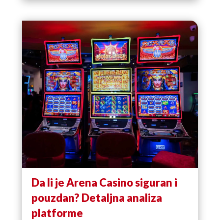
Da li je Arena Casino siguran i
pouzdan? Detaljna analiza
platforme