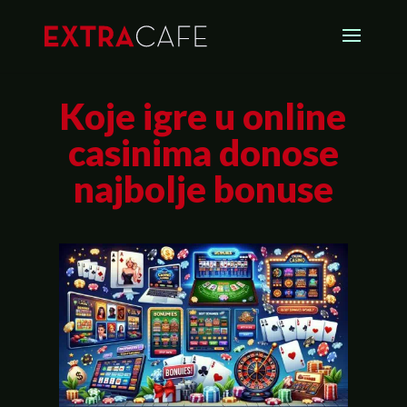
Koje igre u online
casinima donose
najbolje bonuse