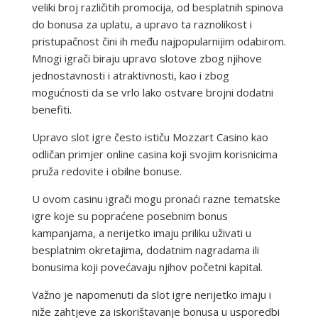
veliki broj različitih promocija, od besplatnih spinova
do bonusa za uplatu, a upravo ta raznolikost i
pristupačnost čini ih među najpopularnijim odabirom.
Mnogi igrači biraju upravo slotove zbog njihove
jednostavnosti i atraktivnosti, kao i zbog
mogućnosti da se vrlo lako ostvare brojni dodatni
benefiti.
Upravo slot igre često ističu Mozzart Casino kao
odličan primjer online casina koji svojim korisnicima
pruža redovite i obilne bonuse.
U ovom casinu igrači mogu pronaći razne tematske
igre koje su popraćene posebnim bonus
kampanjama, a nerijetko imaju priliku uživati u
besplatnim okretajima, dodatnim nagradama ili
bonusima koji povećavaju njihov početni kapital.
Važno je napomenuti da slot igre nerijetko imaju i
niže zahtjeve za iskorištavanje bonusa u usporedbi