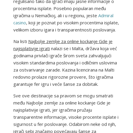
regulisano tako da igrači imaju jasne informacije o
procentima isplate. Posebno popularan među
igračima u Nemačkoj, ali i u regionu, jeste
Admiral
casino
, koji je poznat po visokim procentima isplate,
velikom izboru igara i transparentnosti poslovanja.
Na listi
Najbolje zemlje za online kockanje Gde je
najisplativije igrati
nalazi se i Malta, država koja već
godinama privlači igrače širom sveta zahvaljujući
visokim standardima poslovanja i odličnim uslovima
za ostvarivanje zarade. Kazina licencirana na Malti
redovno prolaze rigorozne provere, što igračima
garantuje fer igru i veće šanse za dobitak.
Sve ove destinacije sa pravom se mogu smatrati
među Najbolje zemlje za online kockanje Gde je
najisplativije igrati, jer igračima pružaju
transparentne informacije, visoke procente isplate i
sigurnost u fer poslovanje. Odabirom neke od njih,
igrači sebi značajno povećavaju šanse za