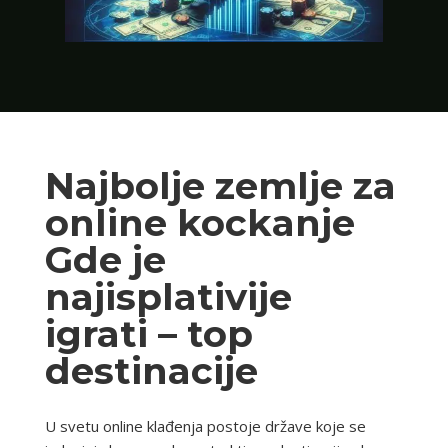
Najbolje zemlje za
online kockanje
Gde je
najisplativije
igrati – top
destinacije
U svetu online klađenja postoje države koje se