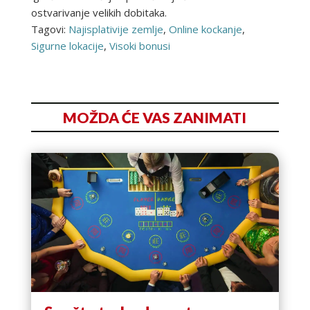
ostvarivanje velikih dobitaka.
Tagovi:
Najisplativije zemlje
,
Online kockanje
,
Sigurne lokacije
,
Visoki bonusi
MOŽDA ĆE VAS ZANIMATI