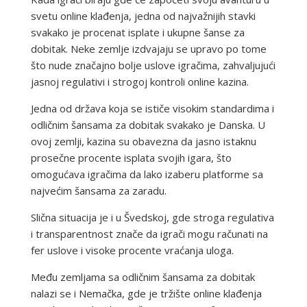
svetu online klađenja, jedna od najvažnijih stavki
svakako je procenat isplate i ukupne šanse za
dobitak. Neke zemlje izdvajaju se upravo po tome
što nude značajno bolje uslove igračima, zahvaljujući
jasnoj regulativi i strogoj kontroli online kazina.
Jedna od država koja se ističe visokim standardima i
odličnim šansama za dobitak svakako je Danska. U
ovoj zemlji, kazina su obavezna da jasno istaknu
prosečne procente isplata svojih igara, što
omogućava igračima da lako izaberu platforme sa
najvećim šansama za zaradu.
Slična situacija je i u Švedskoj, gde stroga regulativa
i transparentnost znače da igrači mogu računati na
fer uslove i visoke procente vraćanja uloga.
Među zemljama sa odličnim šansama za dobitak
nalazi se i Nemačka, gde je tržište online klađenja