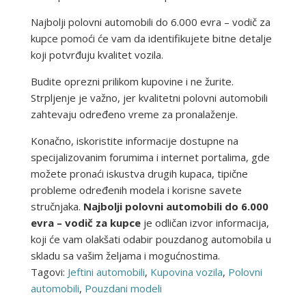
Najbolji polovni automobili do 6.000 evra – vodič za
kupce pomoći će vam da identifikujete bitne detalje
koji potvrđuju kvalitet vozila.
Budite oprezni prilikom kupovine i ne žurite.
Strpljenje je važno, jer kvalitetni polovni automobili
zahtevaju određeno vreme za pronalaženje.
Konačno, iskoristite informacije dostupne na
specijalizovanim forumima i internet portalima, gde
možete pronaći iskustva drugih kupaca, tipične
probleme određenih modela i korisne savete
stručnjaka.
Najbolji polovni automobili do 6.000
evra – vodič za kupce
je odličan izvor informacija,
koji će vam olakšati odabir pouzdanog automobila u
skladu sa vašim željama i mogućnostima.
Tagovi:
Jeftini automobili
,
Kupovina vozila
,
Polovni
automobili
,
Pouzdani modeli