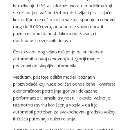
istraživanje tržišta i informisanost o modelima koji
se uklapaju u vaš budžet predstavljaju prvi i ključni
korak. Kada je reč o vozilima koja spadaju u cenovni
rang do 6.000 evra, posebno je važno obratiti
pažnju na pouzdanost, lakoću održavanja i
dostupnost rezervnih delova.
Često vlada pogrešno mišljenje da su polovni
automobili u ovoj cenovnoj kategoriji manje
pouzdani od skupljih automobila.
Međutim, postoje odlični modeli poznatih
proizvođača koji nude odličan odnos cene i kvaliteta,
ekonomičnost potrošnje goriva i dokazane
performanse u smislu trajnosti. Takođe, važno je
razmotriti i svrhu korišćenja vozila – da li je
automobil potreban za svakodnevnu gradsku vožnju
ili češća putovanja dužih relacija.