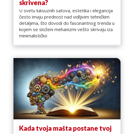
skrivena?
U svetu luksuznih satova, estetika i elegancija
često imaju prednost nad vidljivim tehničkim
detaljima, što dovodi do fascinantnog trenda u
kojem se složeni mehanizmi vešto skrivaju iza
minimalističko
Kada tvoja mašta postane tvoj