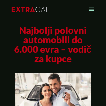
Najbolji polovni
automobili do
6.000 evra – vodič
za kupce