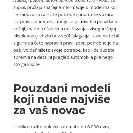
Najbolji polovni automobili do 6.000 evra – vodič za
kupce
, pružaju značajne informacije o modelima koji
će zadovoljiti različite potrebe i prioritete vozača.
Uz pravi izbor vozila, moguće je uživati u pouzdanoj
vožnji, malim troškovima održavanja i višegodišnjoj
eksploataciji vozila bez većih ulaganja. Kako biste bili
sigurni da ćete napraviti pravi izbor, potrebno je da
pažljivo definišete svoje potrebe, kao i da budete
spremni na detaljni pregled automobila pre nego
što ga kupite.
Pouzdani modeli
koji nude najviše
za vaš novac
Ukoliko tražite polovni automobil do 6.000 evra,