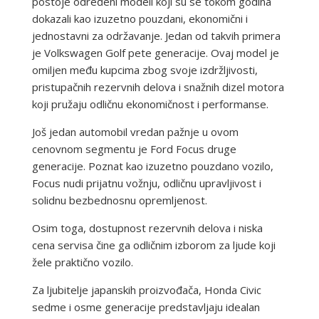
postoje određeni modeli koji su se tokom godina
dokazali kao izuzetno pouzdani, ekonomični i
jednostavni za održavanje. Jedan od takvih primera
je Volkswagen Golf pete generacije. Ovaj model je
omiljen među kupcima zbog svoje izdržljivosti,
pristupačnih rezervnih delova i snažnih dizel motora
koji pružaju odličnu ekonomičnost i performanse.
Još jedan automobil vredan pažnje u ovom
cenovnom segmentu je Ford Focus druge
generacije. Poznat kao izuzetno pouzdano vozilo,
Focus nudi prijatnu vožnju, odličnu upravljivost i
solidnu bezbednosnu opremljenost.
Osim toga, dostupnost rezervnih delova i niska
cena servisa čine ga odličnim izborom za ljude koji
žele praktično vozilo.
Za ljubitelje japanskih proizvođača, Honda Civic
sedme i osme generacije predstavljaju idealan