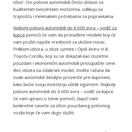
izbor. Ovi polovni automobili često dolaze sa
kvalitetnim benzinskim motorima, odlikuju se
trajnošću i minimalnim potrebama za popravkama.
Najbolji polovni automobili do 6.000 evra – vodič za
kupce
pomoći će vam da pronađete modele koji će
vam pružiti najviše vrednosti za uloženi novac.
Prilikom izbora, u obzir uzmite i Opel Astru H ili
Toyotu Corollu, koji su se dokazali kao izuzetno
pouzdani i ekonomični automobili pristupačne cene.
Bez obzira na odabrani model, Vodite računa da
svaki automobil detaljno proverite pre kupovine,
kako biste svoju investiciju učinili sigurnom. Najbolji
polovni automobili do 6.000 evra – vodič za kupce
će vam upravo u tome pomoći, dajući vam
konkretne savete za izbor pouzdanog polovnog
vozila koje će vam dugo služiti.