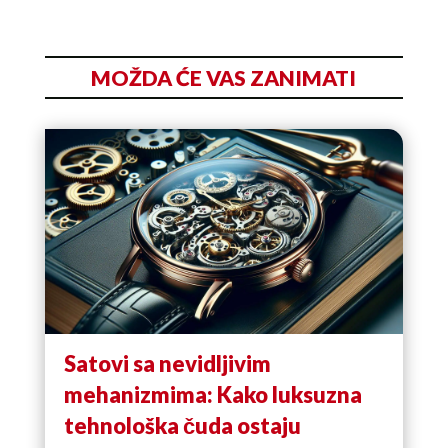
MOŽDA ĆE VAS ZANIMATI
Satovi sa nevidljivim
mehanizmima: Kako luksuzna
tehnološka čuda ostaju