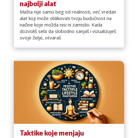
najbolji alat
Mašta nije samo beg od realnosti, već vredan
alat koji može oblikovati tvoju budućnost na
načine koje možda nisi ni zamislio. Kada
dozvoliš sebi da slobodno sanjaš i vizualizuješ
svoje želje, otvaraš
Taktike koje menjaju