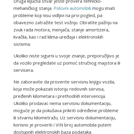
Druga ključna stvar jeste provera tehničko-
mehaničkog stanja.
Polovni automobili
mogu imati
probleme koji nisu vidljivi na prvi pogled, pa
obavezno zatražite test vožnju. Obratite pažnju na
zvuk rada motora, menjača, stanje amortizera,
kvačila, kao i rad klima-uređaja i elektronskih
sistema.
Ukoliko niste sigurni u svoje znanje, preporučljivo je
da vozilo pregledate uz pomoć stručnog majstora ili
servisera.
Ne zaboravite da proverite servisnu knjigu vozila,
koja može pokazati istoriju redovnih servisa,
pređenih kilometara i prethodnih intervencija.
Ukoliko prodavac nema servisnu dokumentaciju,
moguće je da pokušava prikriti određene probleme
ili stvarnu kilometražu. Uz servisnu dokumentaciju,
korisno je proveriti i VIN broj automobila putem
dostupnih elektronskih baza podataka.