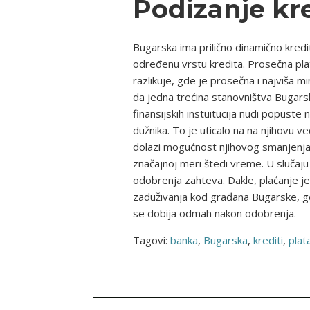
Podizanje kred
Bugarska ima prilično dinamično kredi
određenu vrstu kredita. Prosečna plat
razlikuje, gde je prosečna i najviša
da jedna trećina stanovništva Bugars
finansijskih instuitucija nudi popuste
dužnika. To je uticalo na na njihovu 
dolazi mogućnost njihovog smanjenja, 
značajnoj meri štedi vreme. U slučaj
odobrenja zahteva. Dakle, plaćanje je
zaduživanja kod građana Bugarske, gd
se dobija odmah nakon odobrenja.
Tagovi:
banka
,
Bugarska
,
krediti
,
plat