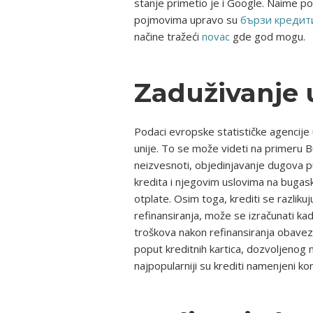
stanje primetio je i Google. Naime p
pojmovima upravo su
бързи кредит
načine tražeći
novac
gde god mogu.
Zaduživanje u
Podaci evropske statističke agencije
unije. To se može videti na primeru
neizvesnoti, objedinjavanje dugova p
kredita i njegovim uslovima na bugask
otplate. Osim toga, krediti se razliku
refinansiranja, može se izračunati ka
troškova nakon refinansiranja obaveze
poput kreditnih kartica, dozvoljenog 
najpopularniji su krediti namenjeni kor