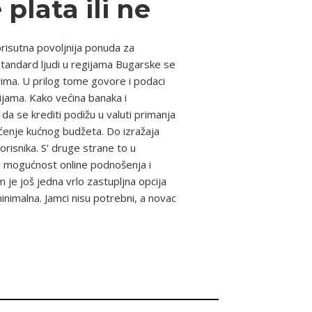
plata ili ne
prisutna povoljnija ponuda za
 standard ljudi u regijama Bugarske se
vima. U prilog tome govore i podaci
ijama. Kako većina banaka i
da se krediti podižu u valuti primanja
ećenje kućnog budžeta. Do izražaja
risnika. S’ druge strane to u
i mogućnost online podnošenja i
 je još jedna vrlo zastupljna opcija
imalna. Jamci nisu potrebni, a novac