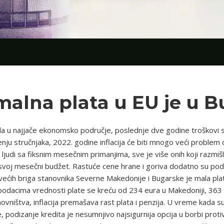
malna plata u EU je u B
u najjače ekonomsko područje, poslednje dve godine troškovi su na
enju stručnjaka, 2022. godine inflacija će biti mnogo veći proble
e ljudi sa fiksnim mesečnim primanjima, sve je više onih koji razm
voj mesečni budžet. Rastuće cene hrane i goriva dodatno su podsta
ećih briga stanovnika Severne Makedonije i Bugarske je mala plat
podacima vrednosti plate se kreću od 234 eura u Makedoniji, 363
vništva, inflacija premašava rast plata i penzija. U vreme kada su
, podizanje kredita je nesumnjivo najsigurnija opcija u borbi proti