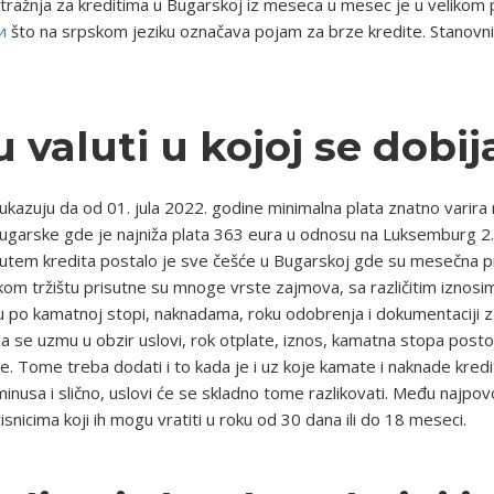
otražnja za kreditima u Bugarskoj iz meseca u mesec je u velikom 
и
što na srpskom jeziku označava pojam za brze kredite. Stanovnic
 valuti u kojoj se dobij
 ukazuju da od 01. jula 2022. godine minimalna plata znatno vari
 Bugarske gde je najniža plata 363 eura u odnosu na Luksemburg
utem kredita postalo je sve češće u Bugarskoj gde su mesečna pr
om tržištu prisutne su mnoge vrste zajmova, sa različitim iznosim
ju po kamatnoj stopi, naknadama, roku odobrenja i dokumentaciji za 
da se uzmu u obzir uslovi, rok otplate, iznos, kamatna stopa posto
. Tome treba dodati i to kada je i uz koje kamate i naknade kredit 
minusa i slično, uslovi će se skladno tome razlikovati. Među najpov
isnicima koji ih mogu vratiti u roku od 30 dana ili do 18 meseci.