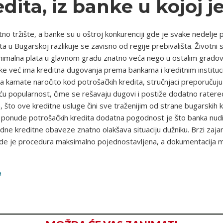
ita, iz banke u kojoj je 
tno tržište, a banke su u oštroj konkurenciji gde je svake nedelje 
a u Bugarskoj razlikuje se zavisno od regije prebivališta. Životni
 minimalna plata u glavnom gradu znatno veća nego u ostalim grado
ke već ima kreditna dugovanja prema bankama i kreditnim instituc
 na kamate naročito kod potrošačkih kredita, stručnjaci preporučuju 
veću popularnost, čime se rešavaju dugovi i postiže dodatno rater
što ove kreditne usluge čini sve traženijim od strane bugarskih ko
u ponude potrošačkih kredita dodatna pogodnost je što banka nud
dne kreditne obaveze znatno olakšava situaciju dužniku. Brzi zajam
e je procedura maksimalno pojednostavljena, a dokumentacija min
a