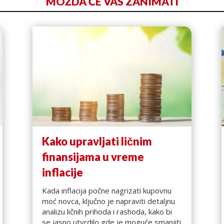
MOŽDA ĆE VAS ZANIMATI
Kako upravljati ličnim
finansijama u vreme
inflacije
Kada inflacija počne nagrizati kupovnu
moć novca, ključno je napraviti detaljnu
analizu ličnih prihoda i rashoda, kako bi
se jasno utvrdilo gde je moguće smanjiti