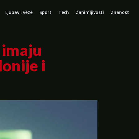
Ljubav i veze
Sport
Tech
Zanimljivosti
Znanost
 imaju
onije i