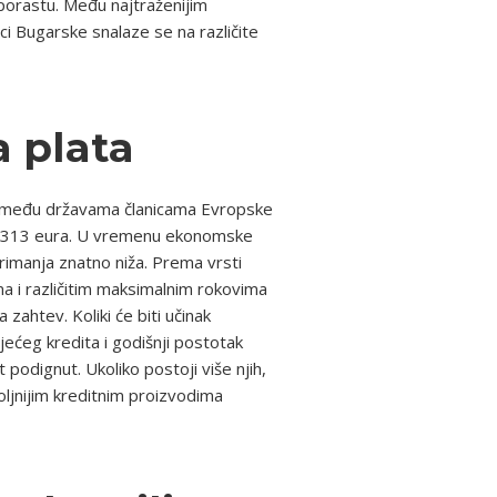
porastu. Među najtraženijim
i Bugarske snalaze se na različite
a plata
ra među državama članicama Evropske
 2.313 eura. U vremenu ekonomske
imanja znatno niža. Prema vrsti
a i različitim maksimalnim rokovima
zahtev. Koliki će biti učinak
jećeg kredita i godišnji postotak
podignut. Ukoliko postoji više njih,
oljnijim kreditnim proizvodima