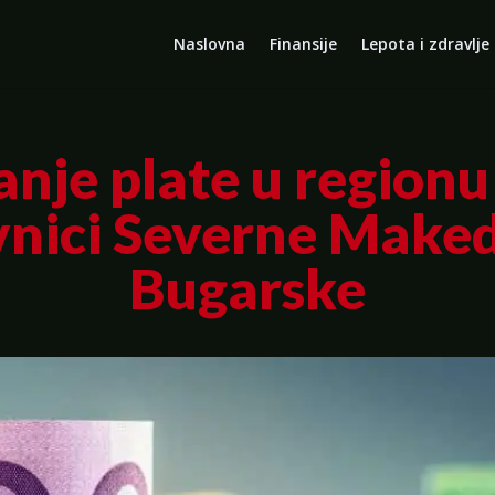
Naslovna
Finansije
Lepota i zdravlje
nje plate u regionu
nici Severne Maked
Bugarske