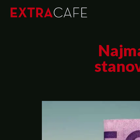
Najma
stanov