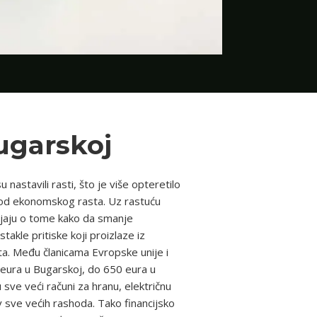
ugarskoj
stavili rasti, što je više opteretilo
m od ekonomskog rasta. Uz rastuću
išljaju o tome kako da smanje
kle pritiske koji proizlaze iz
a. Među članicama Evropske unije i
 eura u Bugarskoj, do 650 eura u
 sve veći računi za hranu, električnu
v sve većih rashoda. Tako financijsko