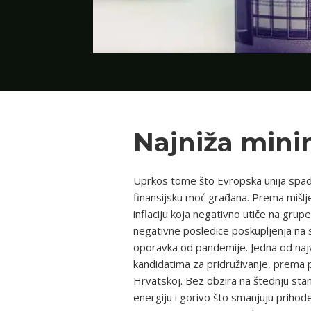
Najniža mini
Uprkos tome što Evropska unija spada 
finansijsku moć građana. Prema mišlj
inflaciju koja negativno utiče na grup
negativne posledice poskupljenja na s
oporavka od pandemije. Jedna od najv
kandidatima za pridruživanje, prema 
Hrvatskoj. Bez obzira na štednju stano
energiju i gorivo što smanjuju prihode