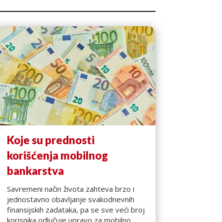
Koje su prednosti
korišćenja mobilnog
bankarstva
Savremeni način života zahteva brzo i
jednostavno obavljanje svakodnevnih
finansijskih zadataka, pa se sve veći broj
korisnika odlučuje upravo za mobilno