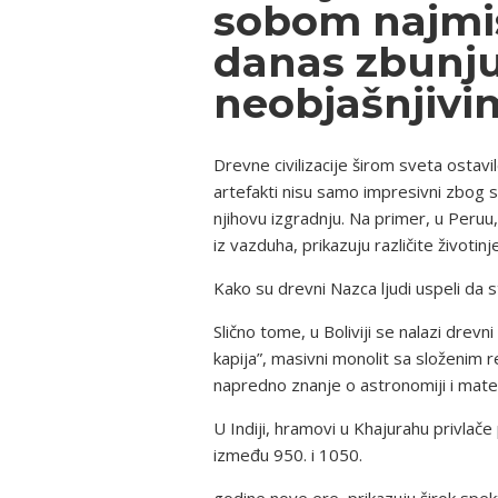
sobom najmist
danas zbunjuj
neobjašnjivi
Drevne civilizacije širom sveta ostavi
artefakti nisu samo impresivni zbog sv
njihovu izgradnju. Na primer, u Peruu,
iz vazduha, prikazuju različite životinj
Kako su drevni Nazca ljudi uspeli da 
Slično tome, u Boliviji se nalazi drev
kapija”, masivni monolit sa složenim 
napredno znanje o astronomiji i mate
U Indiji, hramovi u Khajurahu privlač
između 950. i 1050.
godine nove ere, prikazuju širok spekt