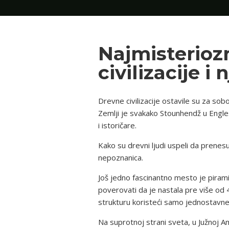
Najmisterioz
civilizacije i
Drevne civilizacije ostavile su za sob
Zemlji je svakako Stounhendž u Engles
i istoričare.
Kako su drevni ljudi uspeli da prene
nepoznanica.
Još jedno fascinantno mesto je pirami
poverovati da je nastala pre više od 4
strukturu koristeći samo jednostavne 
Na suprotnoj strani sveta, u Južnoj A