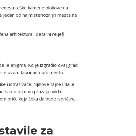
a prenesu teške kamene blokove na
e jedan od najmisterioznijih mesta na
a arhitektura i detaljni reljefi
e je enigma. Ko je izgradio ovaj grad
terije ovom fascinantnom mestu.
e i istraživače. Njihove tajne i dalje
e samo da nam pružaju uvid u
bom priču koja čeka da bude ispričana,
stavile za