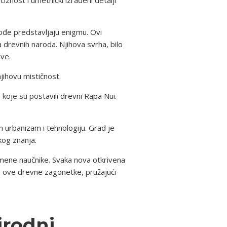
akođe predstavljaju enigmu. Ovi
drevnih naroda. Njihova svrha, bilo
ave.
ihovu mističnost.
oje su postavili drevni Rapa Nui.
n urbanizam i tehnologiju. Grad je
kog znanja.
emene naučnike. Svaka nova otkrivena
ju ove drevne zagonetke, pružajući
irodni