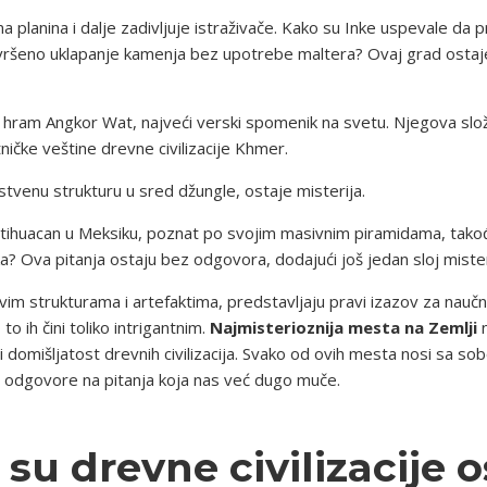
 planina i dalje zadivljuje istraživače. Kako su Inke uspevale d
 savršeno uklapanje kamenja bez upotrebe maltera? Ovaj grad ostaj
 hram Angkor Wat, najveći verski spomenik na svetu. Njegova složen
ničke veštine drevne civilizacije Khmer.
stvenu strukturu u sred džungle, ostaje misterija.
otihuacan u Meksiku, poznat po svojim masivnim piramidama, takođ
ka? Ova pitanja ostaju bez odgovora, dodajući još jedan sloj mis
vim strukturama i artefaktima, predstavljaju pravi izazov za naučnik
o ih čini toliko intrigantnim.
Najmisterioznija mesta na Zemlji
n
i domišljatost drevnih civilizacija. Svako od ovih mesta nosi sa so
ti odgovore na pitanja koja nas već dugo muče.
 su drevne civilizacije o