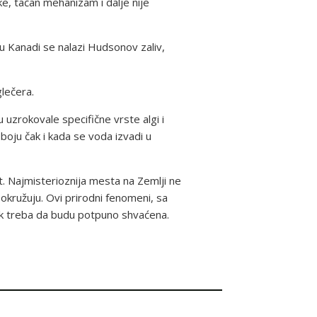
e, tačan mehanizam i dalje nije
u Kanadi se nalazi Hudsonov zaliv,
glečera.
 uzrokovale specifične vrste algi i
boju čak i kada se voda izvadi u
t. Najmisterioznija mesta na Zemlji ne
s okružuju. Ovi prirodni fenomeni, sa
ek treba da budu potpuno shvaćena.