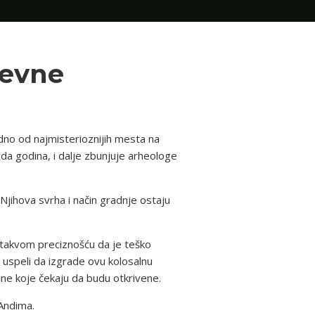
revne
Jedno od najmisterioznijih mesta na
da godina, i dalje zbunjuje arheologe
jihova svrha i način gradnje ostaju
s takvom preciznošću da je teško
i uspeli da izgrade ovu kolosalnu
jne koje čekaju da budu otkrivene.
 Andima.