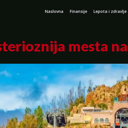
Naslovna
Finansije
Lepota i zdravlje
terioznija mesta na