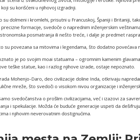
koji su korišćeni u njihovoj izgradnji.
su dolmeni i kromlehi, prisutni u Francuskoj, Španiji i Britaniji, t
u precizne formacije, svedoče o naprednim inženjerskim veštinama 
 astronomska posmatranja ili nešto treće, i dalje je predmet raspr
to su povezana sa mitovima i legendama, što dodatno povećava nj
poznato je po svojim moai statuama – ogromnim kamenim glavama k
ve teške statue, kao i razlog njihove izrade, ostaje nepoznato.
grada Mohenjo-Daro, deo civilizacije doline Inda, otkrivaju napreda
i ulične mreže, što svedoči o visokom nivou organizacije i inženjers
samo svedočanstva o prošlim civilizacijama, već i izazovi za savr
vanja i spekulacije. Možda će buduće generacije uspeti da dešifru
ima i njihovim neverovatnim dostignućima.
ija mesta na Zemlji: Pr