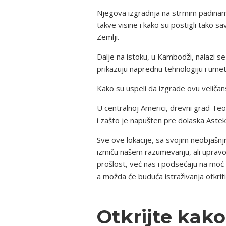
Njegova izgradnja na strmim padinama
takve visine i kako su postigli tako
Zemlji.
Dalje na istoku, u Kambodži, nalazi se
prikazuju naprednu tehnologiju i umet
Kako su uspeli da izgrade ovu veličan
U centralnoj Americi, drevni grad Te
i zašto je napušten pre dolaska Aste
Sve ove lokacije, sa svojim neobjašnji
izmiču našem razumevanju, ali upravo t
prošlost, već nas i podsećaju na moć 
a možda će buduća istraživanja otkri
Otkrijte kako