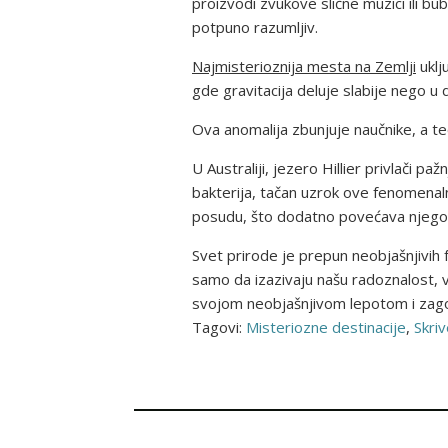
proizvodi zvukove slične muzici ili b
potpuno razumljiv.
Najmisterioznija mesta na Zemlji
uklj
gde gravitacija deluje slabije nego u
Ova anomalija zbunjuje naučnike, a teor
U Australiji, jezero Hillier privlači 
bakterija, tačan uzrok ove fenomenaln
posudu, što dodatno povećava njego
Svet prirode je prepun neobjašnjivih 
samo da izazivaju našu radoznalost, ve
svojom neobjašnjivom lepotom i zago
Tagovi:
Misteriozne destinacije
,
Skriv