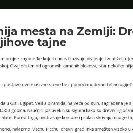
nija mesta na Zemlji: D
 njihove tajne
om brojne zagonetke koje i danas izazivaju divljenje i znatiželju. 
koj. Ovaj prsten od ogromnih kamenih blokova, star nekoliko hilja
su i postave ove masivne stene bez pomoći moderne tehnologije? N
da u Gizi, Egipat. Velika piramida, najveća od svih, sagrađena je 
.500 godina. Naučnici još uvek nisu sigurni kako su drevni Egipćan
alate. Pored toga, unutrašnje komore i prolazi skrivaju mnoge ta
merici, nalazimo Machu Picchu, drevni grad Inka smešten visoko u