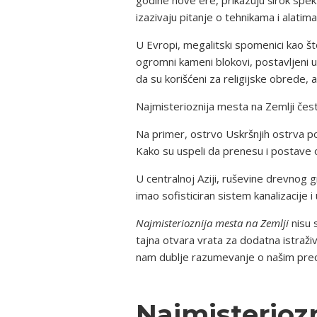
izazivaju pitanje o tehnikama i alatima 
U Evropi, megalitski spomenici kao što 
ogromni kameni blokovi, postavljeni 
da su korišćeni za religijske obrede,
Najmisterioznija mesta na Zemlji čes
Na primer, ostrvo Uskršnjih ostrva 
Kako su uspeli da prenesu i postave o
U centralnoj Aziji, ruševine drevnog 
imao sofisticiran sistem kanalizacije 
Najmisterioznija mesta na Zemlji
nisu 
tajna otvara vrata za dodatna istraži
nam dublje razumevanje o našim prec
Najmisteriozn