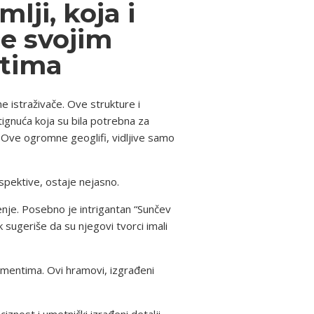
ji, koja i
če svojim
ktima
e istraživače. Ove strukture i
stignuća koja su bila potrebna za
e. Ove ogromne geoglifi, vidljive samo
spektive, ostaje nejasno.
ljenje. Posebno je intrigantan “Sunčev
sugeriše da su njegovi tvorci imali
lementima. Ovi hramovi, izgrađeni
iznost i umetnički izrađeni detalji