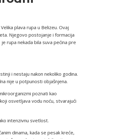
e Velika plava rupa u Belizeu. Ovaj
eta. Njegovo postojanje i formacija
a je rupa nekada bila suva pećina pre
tinji i nestaju nakon nekoliko godina.
ijedna nije u potpunosti objašnjena.
 mikroorganizmi poznati kao
koji osvetljava vodu noću, stvarajući
ako intenzivnu svetlost.
ščanim dinama, kada se pesak kreće,