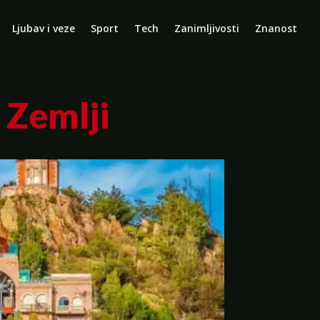
Ljubav i veze
Sport
Tech
Zanimljivosti
Znanost
 Zemlji