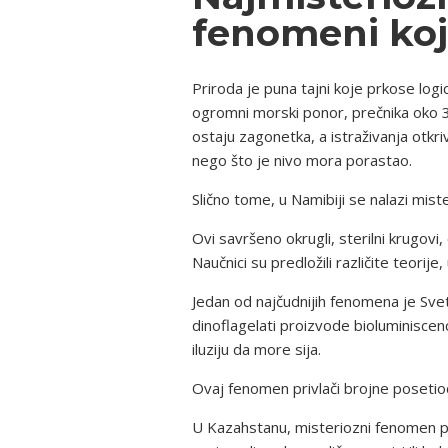
fenomeni koji
Priroda je puna tajni koje prkose logic
ogromni morski ponor, prečnika oko 3
ostaju zagonetka, a istraživanja otkri
nego što je nivo mora porastao.
Slično tome, u Namibiji se nalazi miste
Ovi savršeno okrugli, sterilni krugovi
Naučnici su predložili različite teorije,
Jedan od najčudnijih fenomena je Sve
dinoflagelati proizvode bioluminiscenc
iluziju da more sija.
Ovaj fenomen privlači brojne posetioce
U Kazahstanu, misteriozni fenomen po