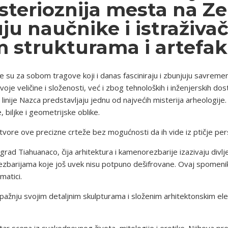
erioznija mesta na Zeml
u naučnike i istraživa
m strukturama i artefa
le su za sobom tragove koji i danas fasciniraju i zbunjuju savremen
oje veličine i složenosti, već i zbog tehnoloških i inženjerskih do
 linije Nazca predstavljaju jednu od najvećih misterija arheologij
e, biljke i geometrijske oblike.
stvore ove precizne crteže bez mogućnosti da ih vide iz ptičje per
ni grad Tiahuanaco, čija arhitektura i kamenorezbarije izazivaju div
rezbarijama koje još uvek nisu potpuno dešifrovane. Ovaj spomenik 
matici.
e pažnju svojim detaljnim skulpturama i složenim arhitektonskim e
ar scena iz svakodnevnog života, mitologije i erotike. Njihova prec