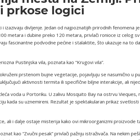
 prkose logici
i i izazivaju divljenje. Jedan od najpoznatijih prirodnih fenomena j
00 metara i dubine preko 120 metara, privlači ronioce iz celog sv
vaju fascinantne podvodne pećine i stalaktite, što ukazuje na to d
riozna Pustinjska vila, poznata kao “Krugovi vila”.
, okruženi prstenom bujne vegetacije, pojavljuju se nasumično u pus
 uključujući aktivnosti termita ili specifične biljne interakcije, ali n
tleća voda u Portoriku. U zalivu Mosquito Bay na ostrvu Vieques,
iju kada su uznemireni. Rezultat je spektakularan prikaz svetlosti 
, ali i dalje ostaje misterija kako ovi mikroorganizmi proizvode t
znat kao “Zvučni pesak” privlači pažnju istraživača. Na nekim pe