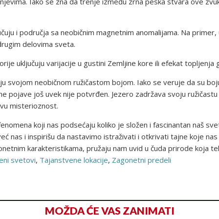
ubnjevima. Iako se zna da trenje između zrna peska stvara ove zvuk
učuju i područja sa neobičnim magnetnim anomalijama. Na primer, 
 drugim delovima sveta.
ije uključuju varijacije u gustini Zemljine kore ili efekat topljenja 
pažnju svojom neobičnom ružičastom bojom. Iako se veruje da su boju
e pojave još uvek nije potvrđen. Jezero zadržava svoju ružičastu 
vu misterioznost.
fenomena koji nas podsećaju koliko je složen i fascinantan naš sve
ć nas i inspirišu da nastavimo istraživati i otkrivati tajne koje na
netnim karakteristikama, pružaju nam uvid u čuda prirode koja t
eni svetovi
,
Tajanstvene lokacije
,
Zagonetni predeli
MOŽDA ĆE VAS ZANIMATI