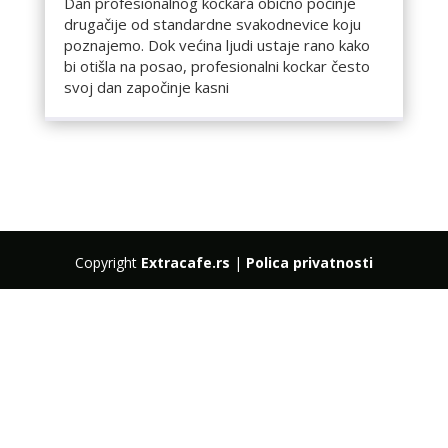
Dan profesionalnog kockara obično počinje
drugačije od standardne svakodnevice koju
poznajemo. Dok većina ljudi ustaje rano kako
bi otišla na posao, profesionalni kockar često
svoj dan započinje kasni
Copyright
Extracafe.rs
|
Polica privatnosti