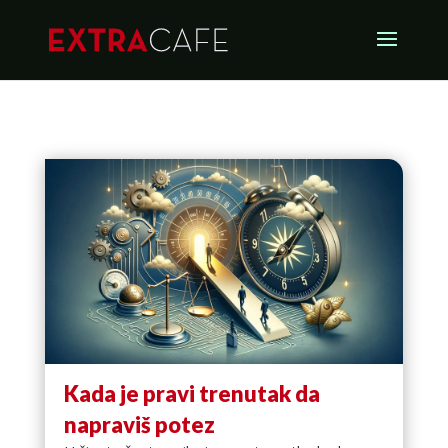
Kada je pravi trenutak da
napraviš potez