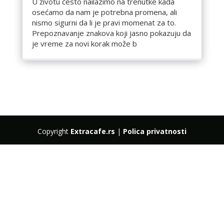
U životu često nailazimo na trenutke kada
osećamo da nam je potrebna promena, ali
nismo sigurni da li je pravi momenat za to.
Prepoznavanje znakova koji jasno pokazuju da
je vreme za novi korak može b
Copyright
Extracafe.rs
|
Polica privatnosti