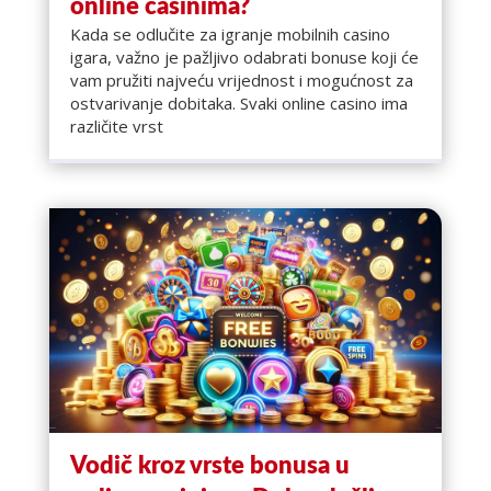
online casinima?
Kada se odlučite za igranje mobilnih casino
igara, važno je pažljivo odabrati bonuse koji će
vam pružiti najveću vrijednost i mogućnost za
ostvarivanje dobitaka. Svaki online casino ima
različite vrst
Vodič kroz vrste bonusa u