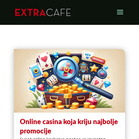
Online casina koja kriju najbolje
promocije
Svijet online kockanja postao je izuzetno