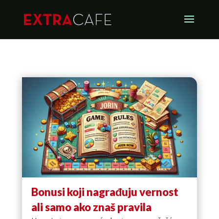
Bonusi koji nagrađuju vernost
ali samo ako znaš pravila