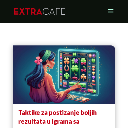
Taktike za postizanje boljih
rezultata u igrama sa