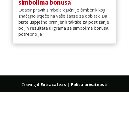
simbolima bonusa
Odabir pravih simbola ključni je čimbenik koji
značajno utječe na vaše šanse za dobitak. Da
biste uspješno primijenili taktike za postizanje
boljih rezultata u igrama sa simbolima bonusa,
potrebno je
Copyright
Extracafe.rs
|
Polica privatnosti