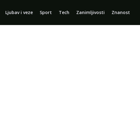
Ljubav i veze
Sport
Tech
Zanimljivosti
Znanost