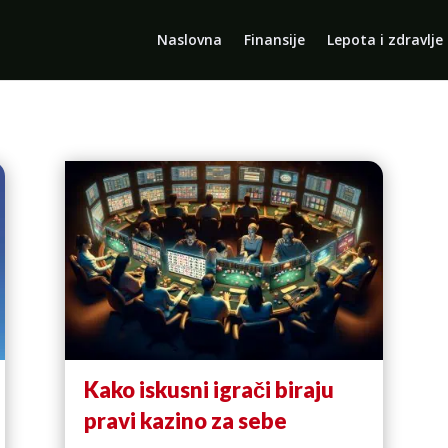
Naslovna
Finansije
Lepota i zdravlje
Kako iskusni igrači biraju
pravi kazino za sebe