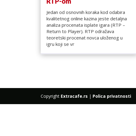
RTP-om
Jedan od osnovnih koraka kod odabira
kvalitetnog online kazina jeste detaljna
analiza procenata isplate igara (RTP –
Return to Player). RTP odražava
teoretski procenat novca uloženog u
igru koji se vr
Copyright
Extracafe.rs
|
Polica privatnosti