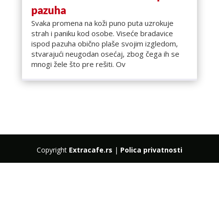
pazuha
Svaka promena na koži puno puta uzrokuje
strah i paniku kod osobe. Viseće bradavice
ispod pazuha obično plaše svojim izgledom,
stvarajući neugodan osećaj, zbog čega ih se
mnogi žele što pre rešiti. Ov
Copyright
Extracafe.rs
|
Polica privatnosti