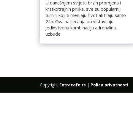
U današnjem svijetu brzih promjena i
kratkotrajnih prilika, sve su popularniji
turniri koji ti menjaju život ali traju samo
24h. Ova natjecanja predstavljaju
jedinstvenu kombinaciju adrenalina,
uzbuđe
Copyright
Extracafe.rs
|
Polica privatnosti