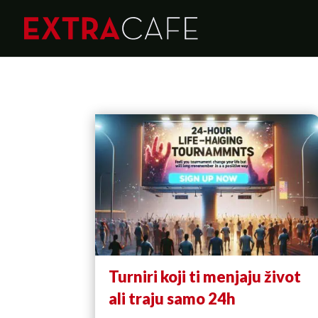
Turniri koji ti menjaju život
ali traju samo 24h