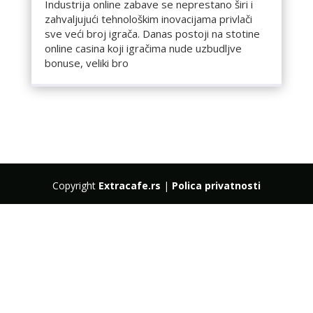
Industrija online zabave se neprestano širi i
zahvaljujući tehnološkim inovacijama privlači
sve veći broj igrača. Danas postoji na stotine
online casina koji igračima nude uzbudljve
bonuse, veliki bro
Copyright
Extracafe.rs
|
Polica privatnosti