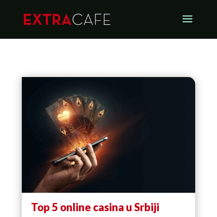
Top 5 online casina u Srbiji