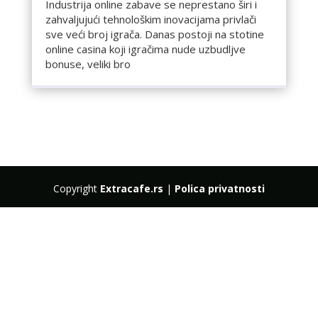
Industrija online zabave se neprestano širi i
zahvaljujući tehnološkim inovacijama privlači
sve veći broj igrača. Danas postoji na stotine
online casina koji igračima nude uzbudljve
bonuse, veliki bro
Copyright
Extracafe.rs
|
Polica privatnosti