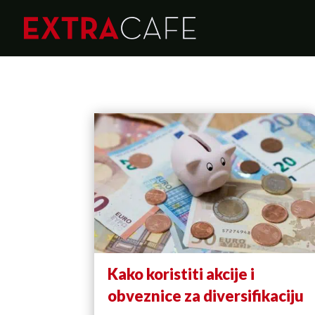
Kako koristiti akcije i
obveznice za diversifikaciju