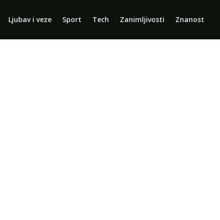
Ljubav i veze
Sport
Tech
Zanimljivosti
Znanost