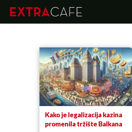
Kako je legalizacija kazina
promenila tržište Balkana