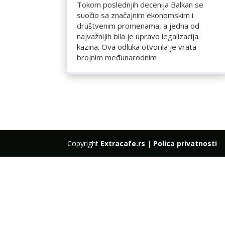
Tokom poslednjih decenija Balkan se
suočio sa značajnim ekonomskim i
društvenim promenama, a jedna od
najvažnijih bila je upravo legalizacija
kazina. Ova odluka otvorila je vrata
brojnim međunarodnim
Copyright
Extracafe.rs
|
Polica privatnosti