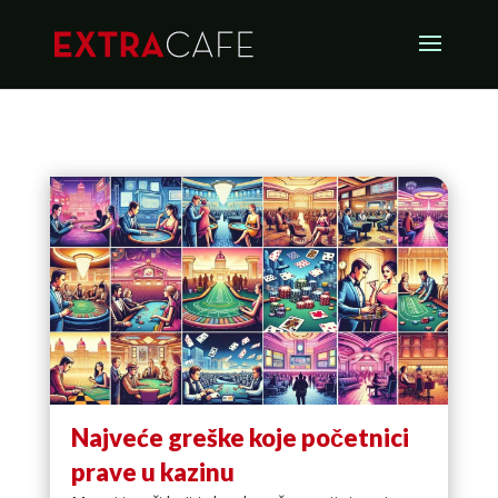
Najveće greške koje početnici
prave u kazinu