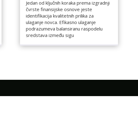
Jedan od ključnih koraka prema izgradnji
čvrste finansijske osnove jeste
identifikacija kvalitetnih prilika za
ulaganje novca. Efikasno ulaganje
podrazumeva balansiranu raspodelu
sredstava između sigu