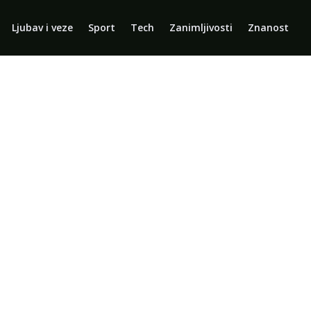
Ljubav i veze
Sport
Tech
Zanimljivosti
Znanost