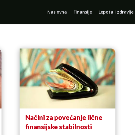
Naslovna
Finansije
Lepota i zdravlje
Načini za povećanje lične
finansijske stabilnosti