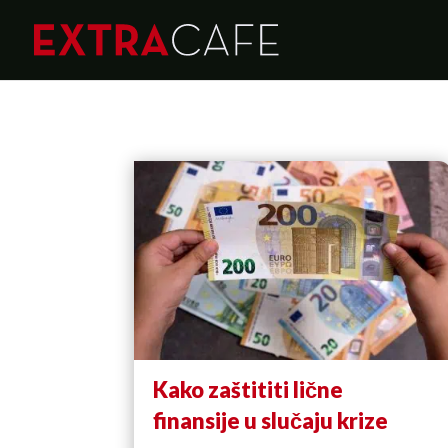
Kako zaštititi lične
finansije u slučaju krize