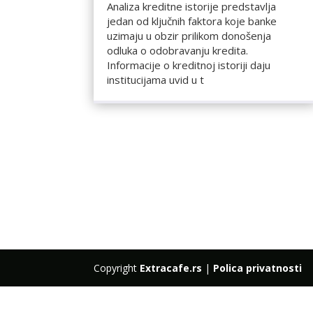
Analiza kreditne istorije predstavlja
jedan od ključnih faktora koje banke
uzimaju u obzir prilikom donošenja
odluka o odobravanju kredita.
Informacije o kreditnoj istoriji daju
institucijama uvid u t
Copyright
Extracafe.rs
|
Polica privatnosti