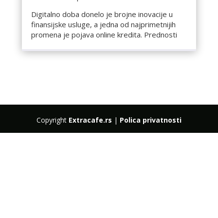
Digitalno doba donelo je brojne inovacije u
finansijske usluge, a jedna od najprimetnijih
promena je pojava online kredita. Prednosti
Copyright
Extracafe.rs
|
Polica privatnosti