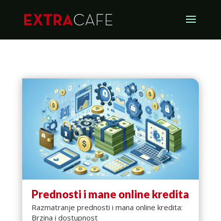
Prednosti i mane online kredita
Razmatranje prednosti i mana online kredita:
Brzina i dostupnost