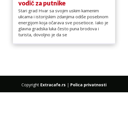
vodič za putnike
Stari grad Hvar sa svojim uskim kamenim
ulicama i istorijskim zdanjima odiše posebnom
energijom koja očarava sve posetioce. Iako je
glavna gradska luka često puna brodova i
turista, dovoljno je da se
Copyright
Extracafe.rs
|
Polica privatnosti