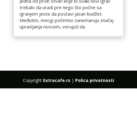
Jedna od prvih stvari koje bi svaki novi igrač
trebalo da uradi pre nego što počne sa
igranjem jeste da postavi jasan budžet.
Međutim, mnogi početnici zanemaruju značaj
upravljanja novcem, verujući da
Copyright
Extracafe.rs
|
Polica privatnosti