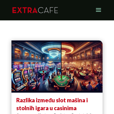
Razlika između slot mašina i
stolnih igara u casinima