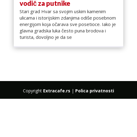
vodič za putnike
Stari grad Hvar sa svojim uskim kamenim
ulicama i istorijskim zdanjima odiše posebnom
energijom koja očarava sve posetioce. Iako je
glavna gradska luka često puna brodova i
turista, dovoljno je da se
Copyright
Extracafe.rs
|
Polica privatnosti