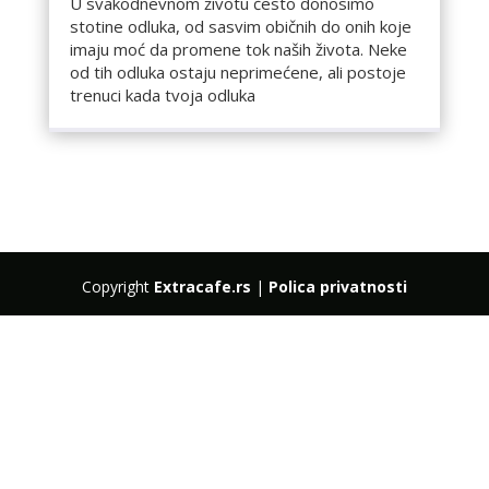
U svakodnevnom životu često donosimo
stotine odluka, od sasvim običnih do onih koje
imaju moć da promene tok naših života. Neke
od tih odluka ostaju neprimećene, ali postoje
trenuci kada tvoja odluka
Copyright
Extracafe.rs
|
Polica privatnosti