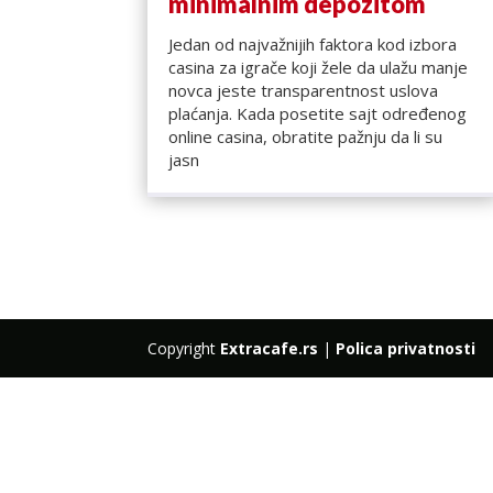
minimalnim depozitom
Jedan od najvažnijih faktora kod izbora
casina za igrače koji žele da ulažu manje
novca jeste transparentnost uslova
plaćanja. Kada posetite sajt određenog
online casina, obratite pažnju da li su
jasn
Copyright
Extracafe.rs
|
Polica privatnosti