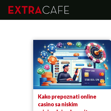
Kako prepoznati online
casino sa niskim