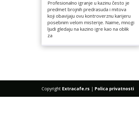
Profesionalno igranje u kazinu često je
predmet brojnih predrasuda i mitova
koji obavijaju ovu kontroverznu karijeru
posebnim velom misterije. Naime, mnogi
ljudi gledaju na kazino igre kao na oblik
za
Copyright
Extracafe.rs
|
Polica privatnosti