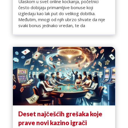
Ulaskom u svet online kockanja, početnici
često dobijaju primamljive bonuse koji
izgledaju kao lak put do velikog dobitka.
Međutim, mnogi od njih ubrzo shvate da nije
svaki bonus jednako vredan, te da
Deset najčešćih grešaka koje
prave novi kazino igrači