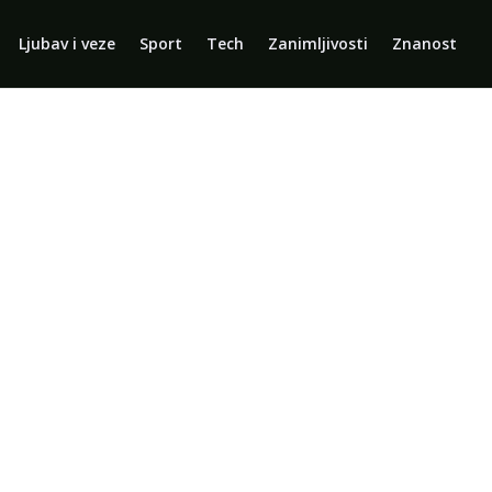
Ljubav i veze
Sport
Tech
Zanimljivosti
Znanost