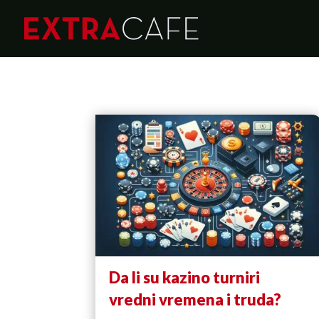
Da li su kazino turniri
vredni vremena i truda?