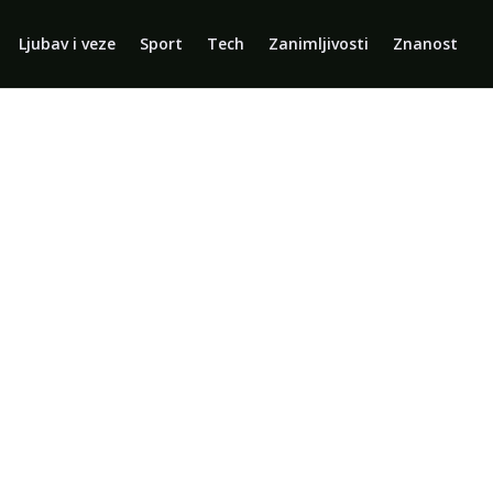
Ljubav i veze
Sport
Tech
Zanimljivosti
Znanost