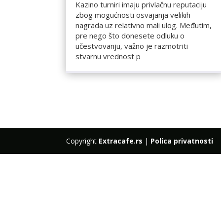
Kazino turniri imaju privlačnu reputaciju
zbog mogućnosti osvajanja velikih
nagrada uz relativno mali ulog. Međutim,
pre nego što donesete odluku o
učestvovanju, važno je razmotriti
stvarnu vrednost p
Copyright
Extracafe.rs
|
Polica privatnosti