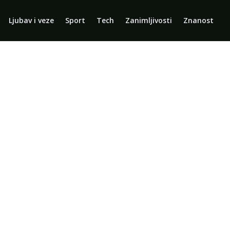
Ljubav i veze
Sport
Tech
Zanimljivosti
Znanost