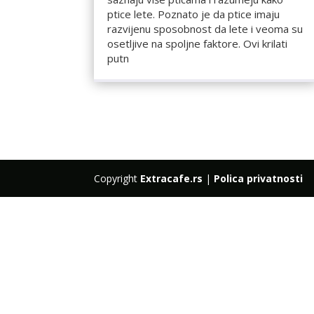
ptice lete. Poznato je da ptice imaju
razvijenu sposobnost da lete i veoma su
osetljive na spoljne faktore. Ovi krilati
putn
Copyright
Extracafe.rs
|
Polica privatnosti