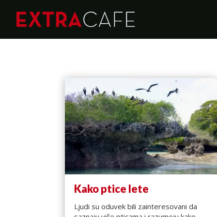
Kako ptice lete
Ljudi su oduvek bili zainteresovani da
saznaju više pticama i razumeju kako