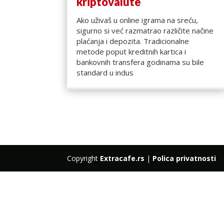
kriptovalute
Ako uživaš u online igrama na sreću,
sigurno si već razmatrao različite načine
plaćanja i depozita. Tradicionalne
metode poput kreditnih kartica i
bankovnih transfera godinama su bile
standard u indus
Copyright
Extracafe.rs
|
Polica privatnosti