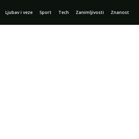
Ljubav i veze
Sport
Tech
Zanimljivosti
Znanost