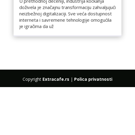
U prethodnoj deceniji, industrija kockanja
doživela je značajnu transformaciju zahvaljujući
neizbežnoj digitalizaciji. Sve veća dostupnost
interneta i savremene tehnologije omogućila
je igračima da už
Copyright
Extracafe.rs
|
Polica privatnosti