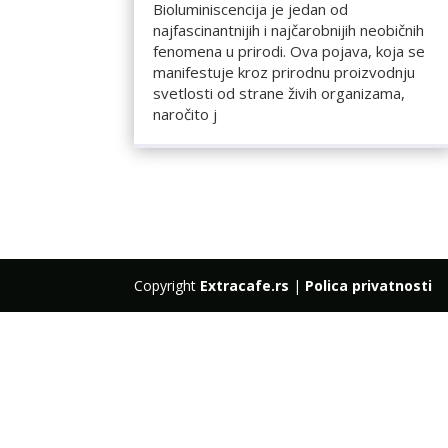
Bioluminiscencija je jedan od
najfascinantnijih i najčarobnijih neobičnih
fenomena u prirodi. Ova pojava, koja se
manifestuje kroz prirodnu proizvodnju
svetlosti od strane živih organizama,
naročito j
Copyright
Extracafe.rs
|
Polica privatnosti