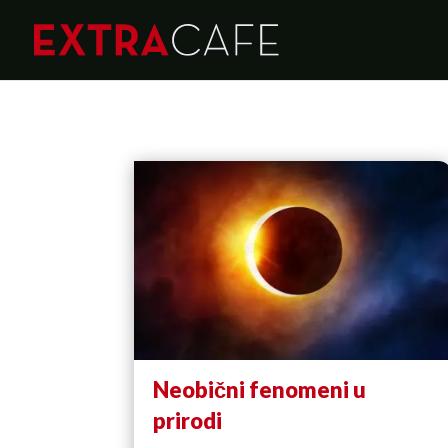
Neobični fenomeni u
prirodi