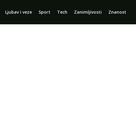
Ljubav i veze
Sport
Tech
Zanimljivosti
Znanost