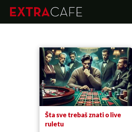
Šta sve trebaš znati o live
ruletu