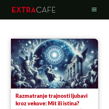
Razmatranje trajnosti ljubavi
kroz vekove: Mit ili istina?