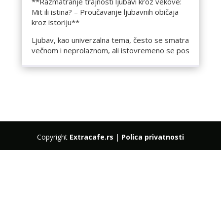
**Razmatranje trajnosti ljubavi kroz vekove:
Mit ili istina? – Proučavanje ljubavnih običaja
kroz istoriju**
Ljubav, kao univerzalna tema, često se smatra
večnom i neprolaznom, ali istovremeno se pos
Copyright
Extracafe.rs
|
Polica privatnosti