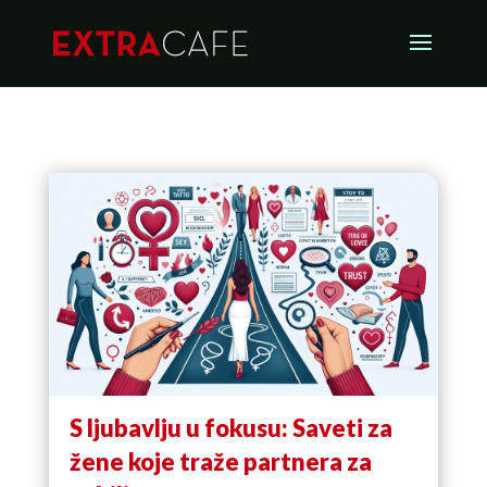
S ljubavlju u fokusu: Saveti za
žene koje traže partnera za