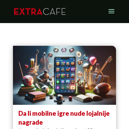
Da li mobilne igre nude lojalnije
nagrade