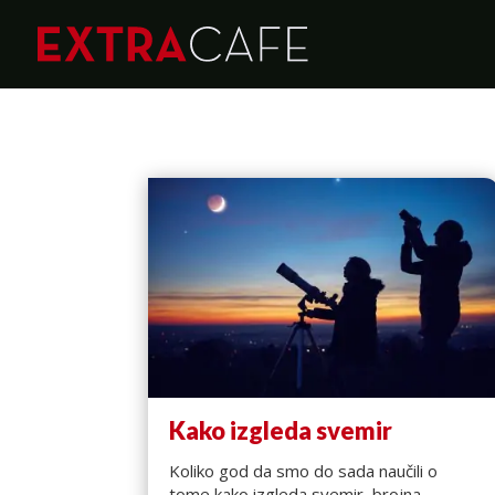
Kako izgleda svemir
Koliko god da smo do sada naučili o
tome kako izgleda svemir, brojna