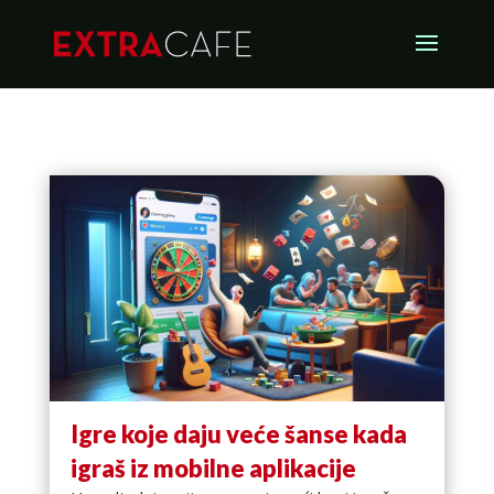
Igre koje daju veće šanse kada
igraš iz mobilne aplikacije