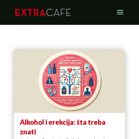
Alkohol i erekcija: šta treba
znati