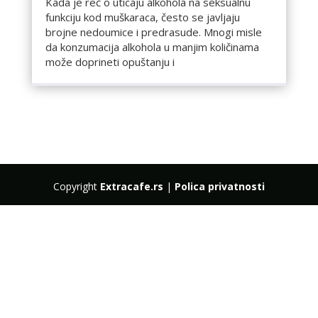
Kada je reč o uticaju alkohola na seksualnu
funkciju kod muškaraca, često se javljaju
brojne nedoumice i predrasude. Mnogi misle
da konzumacija alkohola u manjim količinama
može doprineti opuštanju i
Copyright
Extracafe.rs
|
Polica privatnosti