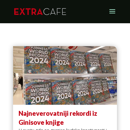
Najneverovatniji rekordi iz
Ginisove knjige
U svetu gde se granice ljudske kreativnosti i