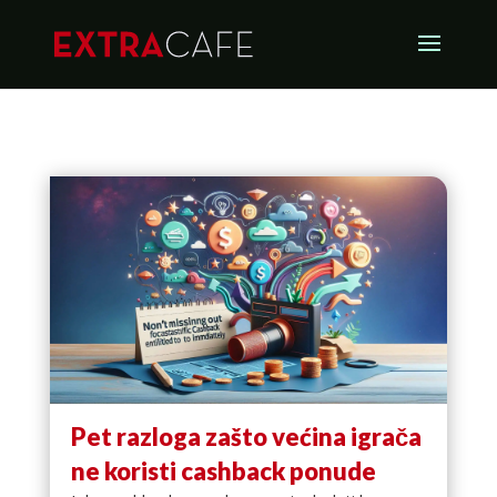
Pet razloga zašto većina igrača
ne koristi cashback ponude