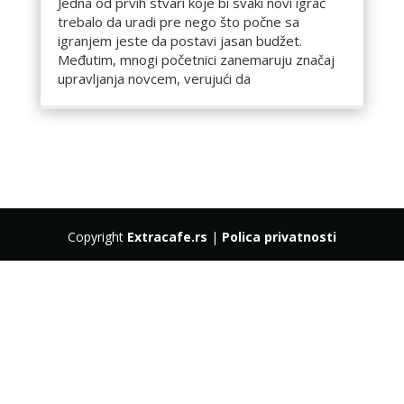
Jedna od prvih stvari koje bi svaki novi igrač
trebalo da uradi pre nego što počne sa
igranjem jeste da postavi jasan budžet.
Međutim, mnogi početnici zanemaruju značaj
upravljanja novcem, verujući da
Copyright
Extracafe.rs
|
Polica privatnosti