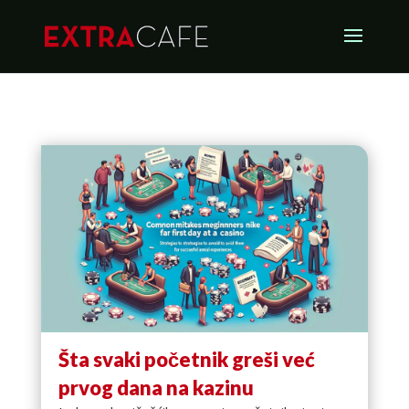
Šta svaki početnik greši već
prvog dana na kazinu