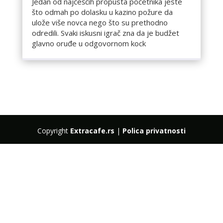
Jedan od najčešćih propusta početnika jeste
što odmah po dolasku u kazino požure da
ulože više novca nego što su prethodno
odredili. Svaki iskusni igrač zna da je budžet
glavno oruđe u odgovornom kock
Copyright
Extracafe.rs
|
Polica privatnosti