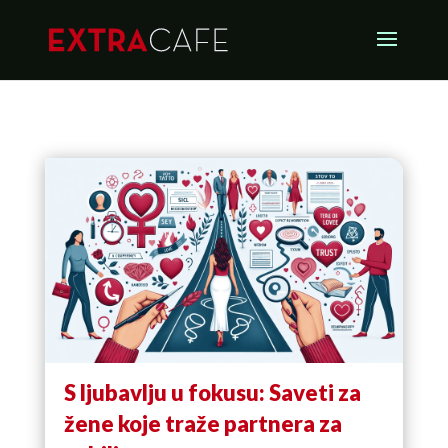
S ljubavlju u fokusu: Saveti za
žene koje traže partnera za